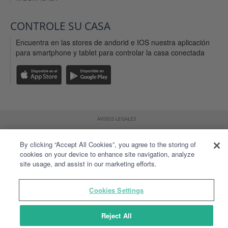
CONTROLE SU CASA
Encuentra en las stores de andorid e IOS nuestra aplicación
para smartphone y tablet para controlar la casa conectada
AVISOS LEGALES
CONDICIONES DE USO DEL SITIO Y LAS APLICACIONES
By clicking “Accept All Cookies”, you agree to the storing of
cookies on your device to enhance site navigation, analyze
CONDICIONES GENERALES DE USO TYDOM
site usage, and assist in our marketing efforts.
DATOS PERSONALES
MAPA DEL SITIO
Cookies Settings
Reject All