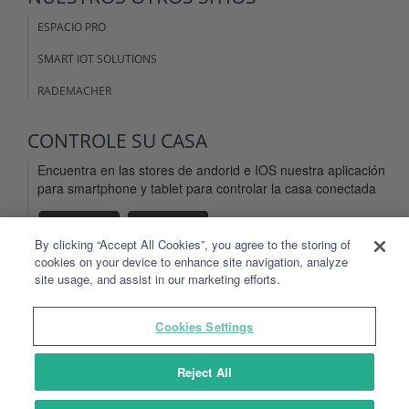
ESPACIO PRO
SMART IOT SOLUTIONS
RADEMACHER
CONTROLE SU CASA
Encuentra en las stores de andorid e IOS nuestra aplicación
para smartphone y tablet para controlar la casa conectada
By clicking “Accept All Cookies”, you agree to the storing of
cookies on your device to enhance site navigation, analyze
site usage, and assist in our marketing efforts.
AVISOS LEGALES
Cookies Settings
CONDICIONES DE USO DEL SITIO Y LAS APLICACIONES
CONDICIONES GENERALES DE USO TYDOM
Reject All
DATOS PERSONALES