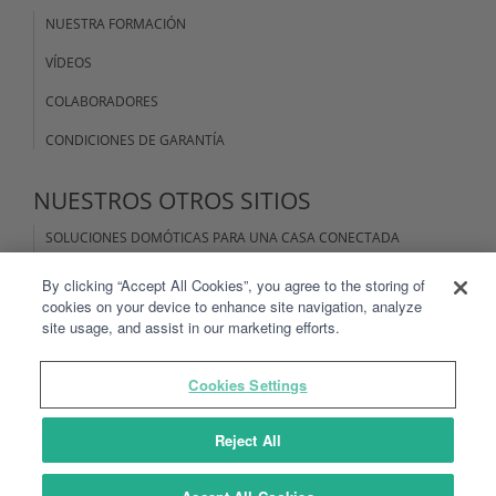
NUESTRA FORMACIÓN
VÍDEOS
COLABORADORES
CONDICIONES DE GARANTÍA
NUESTROS OTROS SITIOS
SOLUCIONES DOMÓTICAS PARA UNA CASA CONECTADA
DISEÑO Y FABRICACIÓN OEM
By clicking “Accept All Cookies”, you agree to the storing of
cookies on your device to enhance site navigation, analyze
site usage, and assist in our marketing efforts.
AVISOS LEGALES
Cookies Settings
CONDICIONES DE USO DEL SITIO Y LAS APLICACIONES
CONDICIONES GENERALES DE USO TYDOM
Reject All
DATOS PERSONALES