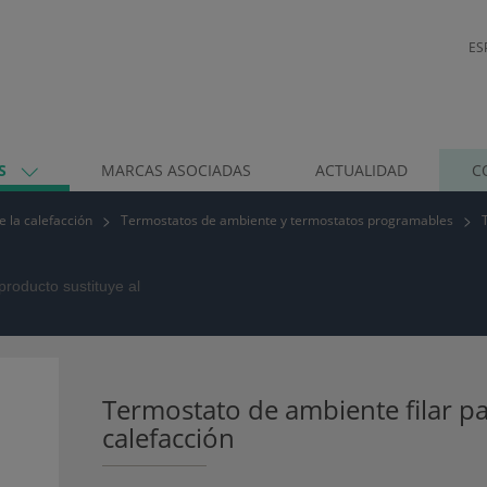
ES
OS
MARCAS ASOCIADAS
ACTUALIDAD
C
e la calefacción
Termostatos de ambiente y termostatos programables
producto sustituye al
Termostato de ambiente filar p
calefacción