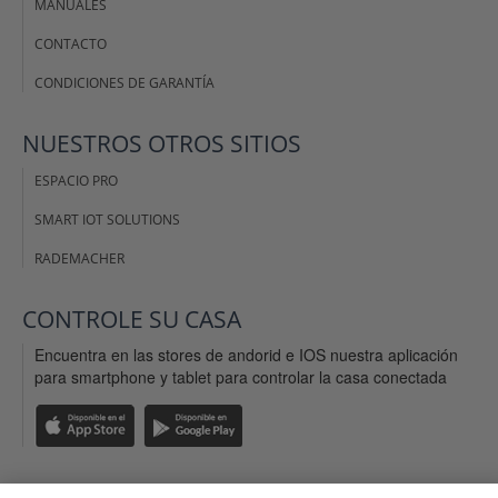
MANUALES
CONTACTO
CONDICIONES DE GARANTÍA
NUESTROS OTROS SITIOS
ESPACIO PRO
SMART IOT SOLUTIONS
RADEMACHER
CONTROLE SU CASA
Encuentra en las stores de andorid e IOS nuestra aplicación
para smartphone y tablet para controlar la casa conectada