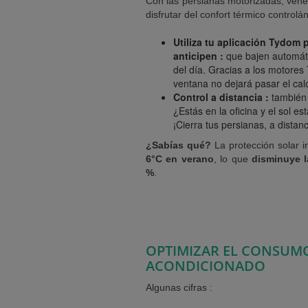
Con las persianas motorizadas, vene
disfrutar del confort térmico control
Utiliza tu aplicación Tydom 
anticipen :
que bajen automát
del día. Gracias a los motores
ventana no dejará pasar el calo
Control a distancia :
también 
¿Estás en la oficina y el sol 
¡Cierra tus persianas, a dista
¿Sabías qué?
La protección solar 
6°C en verano
, lo que
disminuye l
%
.
OPTIMIZAR EL CONSUMO
ACONDICIONADO
Algunas cifras :