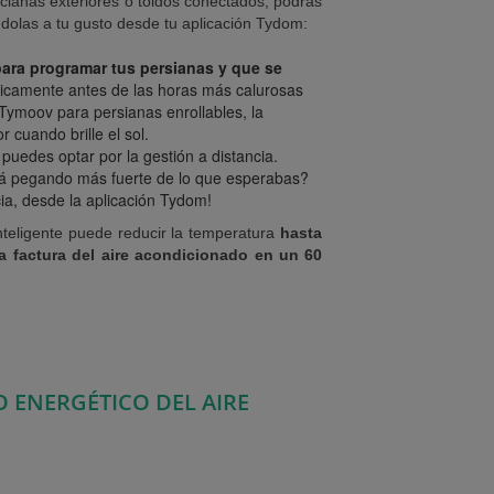
cianas exteriores o toldos conectados, podrás
ándolas a tu gusto desde tu aplicación Tydom:
para programar tus persianas y que se
icamente antes de las horas más calurosas
 Tymoov para persianas enrollables, la
r cuando brille el sol.
puedes optar por la gestión a distancia.
está pegando más fuerte de lo que esperabas?
ncia, desde la aplicación Tydom!
inteligente puede reducir la temperatura
hasta
a factura del aire acondicionado en un 60
 ENERGÉTICO DEL AIRE