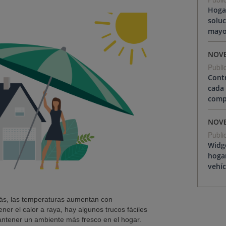
Hoga
solu
mayo
NOV
Publi
Contr
cada 
compa
NOV
Publi
Widge
hoga
vehíc
más, las temperaturas aumentan con
ner el calor a raya, hay algunos trucos fáciles
antener un ambiente más fresco en el hogar.