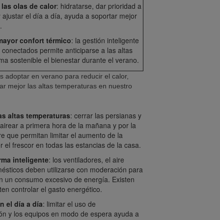
las olas de calor
: hidratarse, dar prioridad a
 ajustar el día a día, ayuda a soportar mejor
.
mayor confort térmico
: la gestión inteligente
 conectados permite anticiparse a las altas
a sostenible el bienestar durante el verano.
adoptar en verano para reducir el calor,
var mejor las altas temperaturas en nuestro
as altas temperaturas
: cerrar las persianas y
, airear a primera hora de la mañana y por la
re que permitan limitar el aumento de la
 el frescor en todas las estancias de la casa.
rma inteligente
: los ventiladores, el aire
mésticos deben utilizarse con moderación para
in un consumo excesivo de energía. Existen
n controlar el gasto energético.
n el día a día
: limitar el uso de
ción y los equipos en modo de espera ayuda a