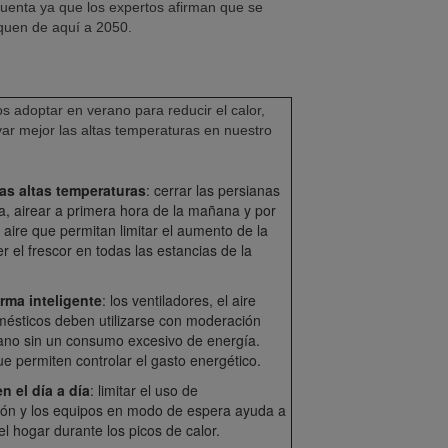
uenta ya que los expertos afirman que se
iquen de aquí a 2050.
 adoptar en verano para reducir el calor,
evar mejor las altas temperaturas en nuestro
as altas temperaturas
: cerrar las persianas
día, airear a primera hora de la mañana y por
e aire que permitan limitar el aumento de la
r el frescor en todas las estancias de la
orma inteligente
: los ventiladores, el aire
mésticos deben utilizarse con moderación
rano sin un consumo excesivo de energía.
e permiten controlar el gasto energético.
n el día a día
: limitar el uso de
ción y los equipos en modo de espera ayuda a
el hogar durante los picos de calor.