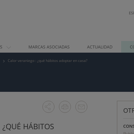
ES
OS
MARCAS ASOCIADAS
ACTUALIDAD
C
Calor veraniego : ¿qué hábitos adoptar en casa?
OTR
: ¿QUÉ HÁBITOS
CONS
Publi