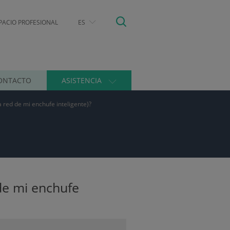
PACIO PROFESIONAL
ES
ONTACTO
ASISTENCIA
a red de mi enchufe inteligente)?
 de mi enchufe