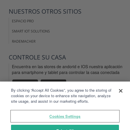
NUESTROS OTROS SITIOS
ESPACIO PRO
SMART IOT SOLUTIONS
RADEMACHER
CONTROLE SU CASA
Encuentra en las stores de andorid e IOS nuestra aplicación
para smartphone y tablet para controlar la casa conectada
By clicking “Accept All Cookies”, you agree to the storing of
cookies on your device to enhance site navigation, analyze
site usage, and assist in our marketing efforts.
AVISOS LEGALES
Cookies Settings
CONDICIONES DE USO DEL SITIO Y LAS APLICACIONES
CONDICIONES GENERALES DE USO TYDOM