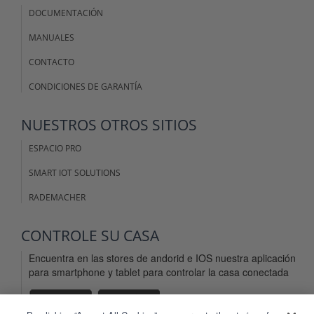
DOCUMENTACIÓN
MANUALES
CONTACTO
CONDICIONES DE GARANTÍA
NUESTROS OTROS SITIOS
ESPACIO PRO
SMART IOT SOLUTIONS
RADEMACHER
CONTROLE SU CASA
Encuentra en las stores de andorid e IOS nuestra aplicación
para smartphone y tablet para controlar la casa conectada